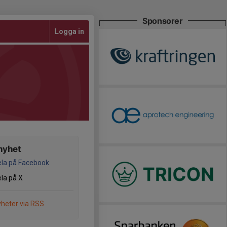
Sponsorer
Logga in
nyhet
la på Facebook
la på X
heter via RSS