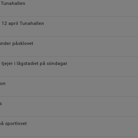
 Tunahallen
 12 april Tunahallen
under påsklovet
 tjejer i lågstadiet på söndagar
gon
s
på sportlovet