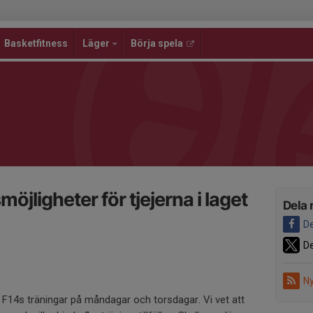
Basketfitness
Läger
Börja spela
möjligheter för tjejerna i laget
Dela 
De
De
Ny
ill F14s träningar på måndagar och torsdagar. Vi vet att