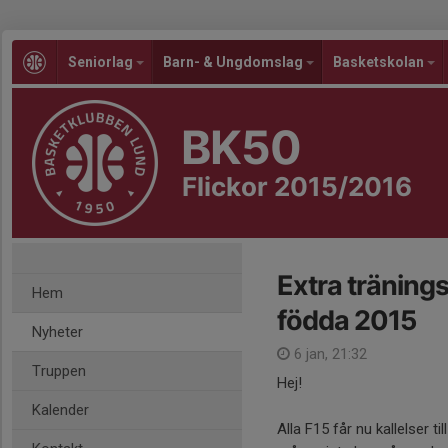
Seniorlag
Barn- & Ungdomslag
Basketskolan
BK50
Flickor 2015/2016
Extra tränings
Hem
födda 2015
Nyheter
6 jan, 21:32
Truppen
Hej!
Kalender
Alla F15 får nu kallelser t