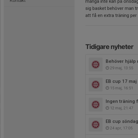
Kontakt
många inte kan på onsdagar 
sig basket behöver man tr
att få en extra träning pe
Tidigare nyheter
Behöver hjälp m
29 maj, 13:55
EB cup 17 maj
15 maj, 16:51
Ingen träning 
12 maj, 21:47
EB cup söndag 
24 apr, 17:05