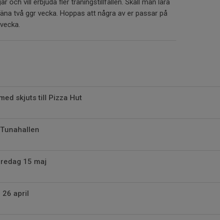
och vill erbjuda fler träningstillfällen. Skall man lära
äna två ggr vecka. Hoppas att några av er passar på
r vecka.
ed skjuts till Pizza Hut
 Tunahallen
fredag 15 maj
26 april